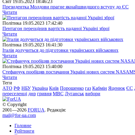
Свiт
19.05.2023 18:46:23
Президентка Молдови прагне якнайшвидшого вступу до ЄС
Читати
Полiтика
19.05.2023 17:42:40
Пентагон переоцінив вартість наданої Україні зброї
Читати
Полiтика
19.05.2023 16:41:30
Італія долучиться до підготовки українських військових
Читати
Полiтика
19.05.2023 15:40:00
Стефанчук пообіцяв постачання Україні нових систем NASAM
Читати
Теги
АТО
РФ
НБУ
Україна
Київ
Порошенко
газ
Кабмін
Яценюк
ЄС
переселенці
днр
гривня
МВС
Луганськ
вибори
© Copyright
2001—2026
FORUA
. Редакція:
mail@for-ua.com
Головне
Рейтинги