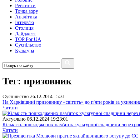
Рейтинги
Точка зору
Аналітика
Інтерв’ю
Столиця
Дайджест
TOP For UA
Суспiльство
Культура
Тег: призовник
Суспiльство
26.12.2014 15:31
На Харківщині призовнику «світить» до п'яти років за ухилення 
Читати
Актуально
06.12.2024 19:23:01
Кількість пошкоджених пам'яток культурної спадщини через рос
Читати