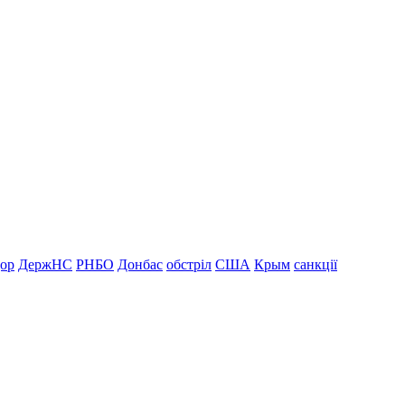
дор
ДержНС
РНБО
Донбас
обстріл
США
Крым
санкції