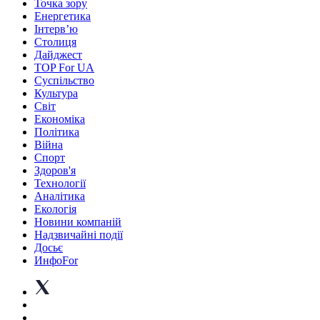
Точка зору
Енергетика
Інтерв’ю
Столиця
Дайджест
TOP For UA
Суспiльство
Культура
Світ
Економіка
Політика
Війна
Спорт
Здоров'я
Технології
Аналітика
Екологія
Новини компаній
Надзвичайні події
Досьє
ИнфоFor