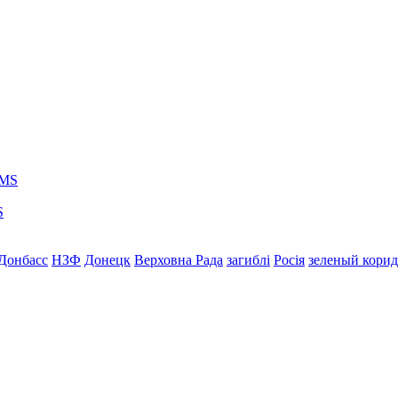
S
Донбасс
НЗФ
Донецк
Верховна Рада
загиблі
Росія
зеленый кори