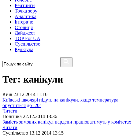
Рейтинги
Точка зору
Аналітика
Інтерв’ю
Столиця
Дайджест
TOP For UA
Суспiльство
Культура
Тег: канікули
Київ
23.12.2014 11:16
Київські школярі підуть на канікули, якщо температура
опуститься до -20°
Читати
Полiтика
22.12.2014 13:36
Замість зимових канікул нардепи працюватимуть у комітетах
Читати
Суспiльство
13.12.2014 13:15