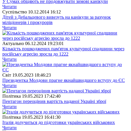
У Сумах обіцяють не продовжувати зимові канікули
Читати
Суспiльство
10.12.2014 16:12
Дітей з Дебальцевого вивезуть на канікули за рахунок
міліціонерів і прокурорів
Читати
Актуально
06.12.2024 19:23:01
Кількість пошкоджених пам'яток культурної спадщини через
російську агресію зросла до 1222
Читати
Свiт
19.05.2023 18:46:23
Президентка Молдови прагне якнайшвидшого вступу до ЄС
Читати
Полiтика
19.05.2023 17:42:40
Пентагон переоцінив вартість наданої Україні зброї
Читати
Полiтика
19.05.2023 16:41:30
Італія долучиться до підготовки українських військових
Читати