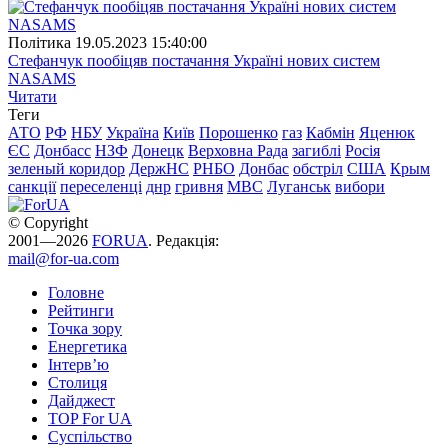
Полiтика
19.05.2023 15:40:00
Стефанчук пообіцяв постачання Україні нових систем
NASAMS
Читати
Теги
АТО
РФ
НБУ
Україна
Київ
Порошенко
газ
Кабмін
Яценюк
ЄС
Донбасс
НЗФ
Донецк
Верховна Рада
загиблі
Росія
зеленый коридор
ДержНС
РНБО
Донбас
обстріл
США
Крым
санкції
переселенці
днр
гривня
МВС
Луганськ
вибори
© Copyright
2001—2026
FORUA
. Редакція:
mail@for-ua.com
Головне
Рейтинги
Точка зору
Енергетика
Інтерв’ю
Столиця
Дайджест
TOP For UA
Суспiльство