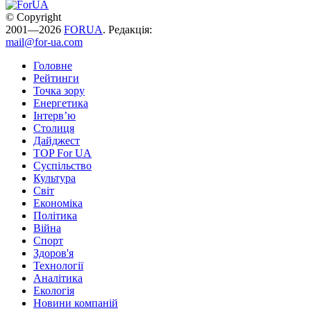
© Copyright
2001—2026
FORUA
. Редакція:
mail@for-ua.com
Головне
Рейтинги
Точка зору
Енергетика
Інтерв’ю
Столиця
Дайджест
TOP For UA
Суспiльство
Культура
Світ
Економіка
Політика
Війна
Спорт
Здоров'я
Технології
Аналітика
Екологія
Новини компаній