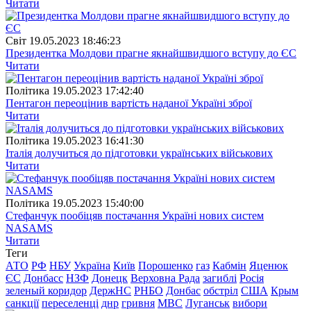
Читати
Свiт
19.05.2023 18:46:23
Президентка Молдови прагне якнайшвидшого вступу до ЄС
Читати
Полiтика
19.05.2023 17:42:40
Пентагон переоцінив вартість наданої Україні зброї
Читати
Полiтика
19.05.2023 16:41:30
Італія долучиться до підготовки українських військових
Читати
Полiтика
19.05.2023 15:40:00
Стефанчук пообіцяв постачання Україні нових систем
NASAMS
Читати
Теги
АТО
РФ
НБУ
Україна
Київ
Порошенко
газ
Кабмін
Яценюк
ЄС
Донбасс
НЗФ
Донецк
Верховна Рада
загиблі
Росія
зеленый коридор
ДержНС
РНБО
Донбас
обстріл
США
Крым
санкції
переселенці
днр
гривня
МВС
Луганськ
вибори