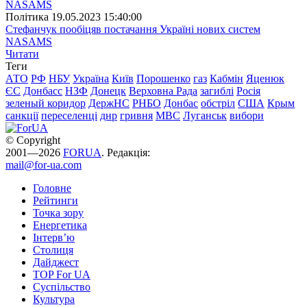
Полiтика
19.05.2023 15:40:00
Стефанчук пообіцяв постачання Україні нових систем
NASAMS
Читати
Теги
АТО
РФ
НБУ
Україна
Київ
Порошенко
газ
Кабмін
Яценюк
ЄС
Донбасс
НЗФ
Донецк
Верховна Рада
загиблі
Росія
зеленый коридор
ДержНС
РНБО
Донбас
обстріл
США
Крым
санкції
переселенці
днр
гривня
МВС
Луганськ
вибори
© Copyright
2001—2026
FORUA
. Редакція:
mail@for-ua.com
Головне
Рейтинги
Точка зору
Енергетика
Інтерв’ю
Столиця
Дайджест
TOP For UA
Суспiльство
Культура