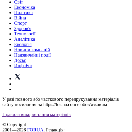
Світ
Економіка
Політика
Війна
Спорт
Здоров'я
Технології
Аналітика
Екологія
Новини компаній
Надзвичайні події
Досьє
ИнфоFor
У разі повного або часткового передрукування матеріалів
сайту посилання на https://for-ua.com є обов'язковим
Правила використання матеріалів
© Copyright
2001—2026
FORUA
. Редакція: