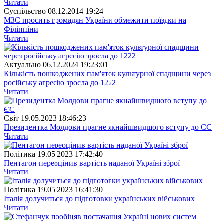
Читати
Суспiльство
08.12.2014 19:24
МЗС просить громадян України обмежити поїздки на
Філіппіни
Читати
Актуально
06.12.2024 19:23:01
Кількість пошкоджених пам'яток культурної спадщини через
російську агресію зросла до 1222
Читати
Свiт
19.05.2023 18:46:23
Президентка Молдови прагне якнайшвидшого вступу до ЄС
Читати
Полiтика
19.05.2023 17:42:40
Пентагон переоцінив вартість наданої Україні зброї
Читати
Полiтика
19.05.2023 16:41:30
Італія долучиться до підготовки українських військових
Читати