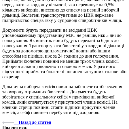
передавати за кордон у кількості, яка перевищує на 0,5%
кількість виборців, внесених до списку на певній виборчій
дільниці. Бюлетені транспортуватиме до ЦВК державне
підприємство спецзв'язку у супроводі співробітників міліції.
Документи будуть передавати на засіданні ЦВК
уповноваженому представнику МЗС не раніше, ніж 3 дні до
голосування. Як виняток вони будуть передані за 6 днів до
голосування. Транспортувати бюлетені у закордонні дільниці
будуть за допомогою дипломатичної пошти або іншим
способом не пізніше, ніж за 24 години до дня голосування.
Приймати бюлетені повинні не менше трьох членів комісії
виборчої дільниці включно з головою комісії. У разі його
відсутності приймати бюлетені повинен заступник голови або
секретар.
Дільнична виборча комісія повинна забезпечити збереження
та охорону отриманих бюлетенів. Документи будуть
зберігатися у спеціальному сейфі у приміщенні виборчої
комісії, який опечатується у присутності членів комісії. На
клейкій стрічці повинні стояти підписи присутніх членів
комісії, а сейф повинен перебувати під охороною.
Назад до статей
Поділитися: