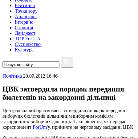
Рейтинги
Точка зору
Аналітика
Інтерв’ю
Столиця
Дайджест
TOP For UA
Суспiльство
Культура
Полiтика
20.09.2012 16:46
ЦВК затвердила порядок передання
бюлетенів на закордонні дільниці
Центральна виборча комісія затвердила порядок передання
виборчих бюлетенів дільничним виборчим комісіям
закордонних виборчих дільниць. Таке рішення, як передає
кореспондент
ForUm
'у, прийняте на черговому засіданні ЦВК.
Зокрема, на засіданні ЦВК йшлося про те, що бюлетені будуть