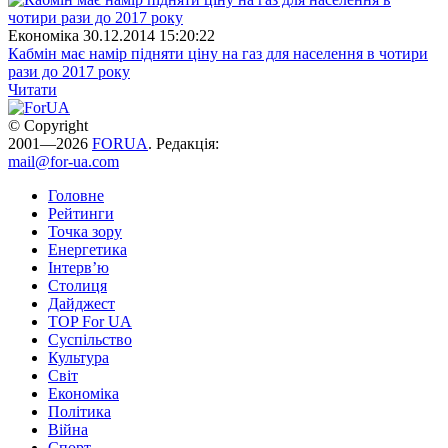
Економіка
30.12.2014 15:20:22
Кабмін має намір підняти ціну на газ для населення в чотири
рази до 2017 року
Читати
© Copyright
2001—2026
FORUA
. Редакція:
mail@for-ua.com
Головне
Рейтинги
Точка зору
Енергетика
Інтерв’ю
Столиця
Дайджест
TOP For UA
Суспiльство
Культура
Світ
Економіка
Політика
Війна
Спорт