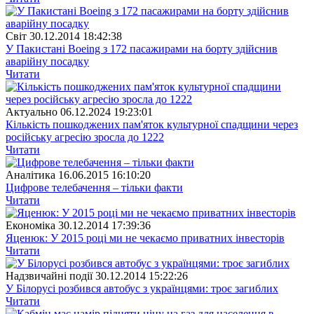
Свiт
30.12.2014 18:42:38
У Пакистані Boeing з 172 пасажирами на борту здійснив
аварійну посадку
Читати
Актуально
06.12.2024 19:23:01
Кількість пошкоджених пам'яток культурної спадщини через
російську агресію зросла до 1222
Читати
Аналітика
16.06.2015 16:10:20
Цифрове телебачення – тільки факти
Читати
Економіка
30.12.2014 17:39:36
Яценюк: У 2015 році ми не чекаємо приватних інвесторів
Читати
Надзвичайні події
30.12.2014 15:22:26
У Білорусі розбився автобус з українцями: троє загиблих
Читати