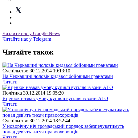
Читайте нас у Google News
Читайте нас у Telegram
Читайте також
Суспiльство
30.12.2014 19:13:10
На Черкащині чоловік кидався бойовими гранатами
Читати
Полiтика
30.12.2014 19:05:20
Яценюк назвав умову купівлі вугілля із зони АТО
Читати
Суспiльство
30.12.2014 18:52:44
У новорічну ніч громадський порядок забезпечуватимуть
понад дев'ять тисяч правоохоронців
Читати