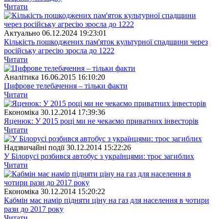
Читати
Актуально
06.12.2024 19:23:01
Кількість пошкоджених пам'яток культурної спадщини через
російську агресію зросла до 1222
Читати
Аналітика
16.06.2015 16:10:20
Цифрове телебачення – тільки факти
Читати
Економіка
30.12.2014 17:39:36
Яценюк: У 2015 році ми не чекаємо приватних інвесторів
Читати
Надзвичайні події
30.12.2014 15:22:26
У Білорусі розбився автобус з українцями: троє загиблих
Читати
Економіка
30.12.2014 15:20:22
Кабмін має намір підняти ціну на газ для населення в чотири
рази до 2017 року
Читати