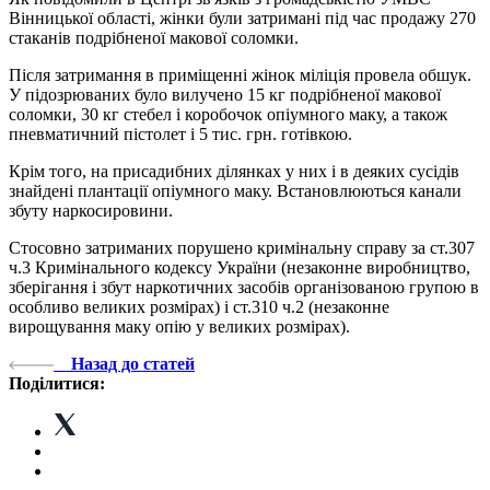
Вінницької області, жінки були затримані під час продажу 270
стаканів подрібненої макової соломки.
Після затримання в приміщенні жінок міліція провела обшук.
У підозрюваних було вилучено 15 кг подрібненої макової
соломки, 30 кг стебел і коробочок опіумного маку, а також
пневматичний пістолет і 5 тис. грн. готівкою.
Крім того, на присадибних ділянках у них і в деяких сусідів
знайдені плантації опіумного маку. Встановлюються канали
збуту наркосировини.
Стосовно затриманих порушено кримінальну справу за ст.307
ч.3 Кримінального кодексу України (незаконне виробництво,
зберігання і збут наркотичних засобів організованою групою в
особливо великих розмірах) і ст.310 ч.2 (незаконне
вирощування маку опію у великих розмірах).
Назад до статей
Поділитися: