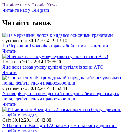
Читайте нас у Google News
Читайте нас у Telegram
Читайте також
Суспiльство
30.12.2014 19:13:10
На Черкащині чоловік кидався бойовими гранатами
Читати
Полiтика
30.12.2014 19:05:20
Яценюк назвав умову купівлі вугілля із зони АТО
Читати
Суспiльство
30.12.2014 18:52:44
У новорічну ніч громадський порядок забезпечуватимуть
понад дев'ять тисяч правоохоронців
Читати
Свiт
30.12.2014 18:42:38
У Пакистані Boeing з 172 пасажирами на борту здійснив
аварійну посадку