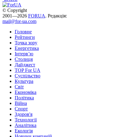
© Copyright
2001—2026
FORUA
. Редакція:
mail@for-ua.com
Головне
Рейтинги
Точка зору
Енергетика
Інтерв’ю
Столиця
Дайджест
TOP For UA
Суспiльство
Культура
Світ
Економіка
Політика
Війна
Спорт
Здоров'я
Технології
Аналітика
Екологія
Новини компаній