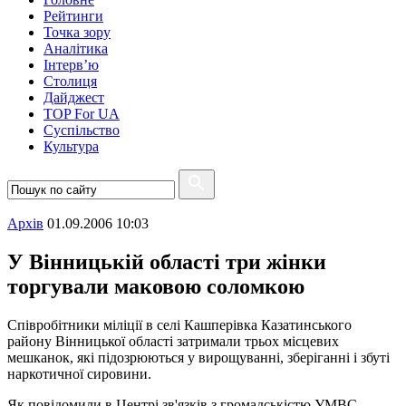
Рейтинги
Точка зору
Аналітика
Інтерв’ю
Столиця
Дайджест
TOP For UA
Суспiльство
Культура
Архiв
01.09.2006 10:03
У Вінницькій області три жінки
торгували маковою соломкою
Співробітники міліції в селі Кашперівка Казатинського
району Вінницької області затримали трьох місцевих
мешканок, які підозрюються у вирощуванні, зберіганні і збуті
наркотичної сировини.
Як повідомили в Центрі зв'язків з громадськістю УМВС