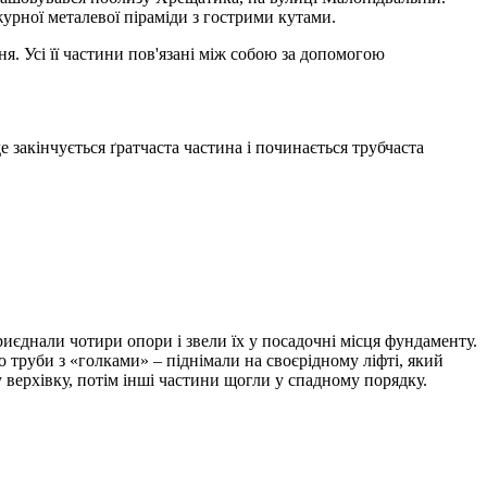
журної металевої піраміди з гострими кутами.
я. Усі її частини пов'язані між собою за допомогою
е закінчується ґратчаста частина і починається трубчаста
иєднали чотири опори і звели їх у посадочні місця фундаменту.
 труби з «голками» – піднімали на своєрідному ліфті, який
 верхівку, потім інші частини щогли у спадному порядку.