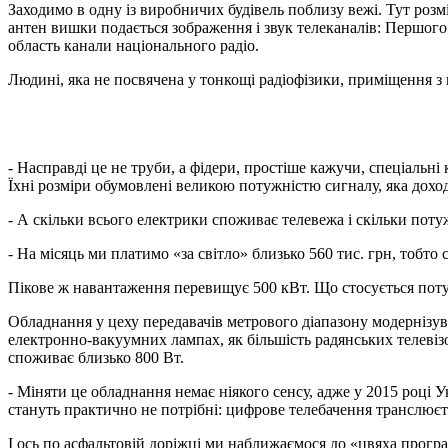
Заходимо в одну із виробничих будівель поблизу вежі. Тут розмі
антен вишки подається зображення і звук телеканалів: Першого 
область канали національного радіо.
Людині, яка не посвячена у тонкощі радіофізики, приміщення з 
- Насправді це не труби, а фідери, простіше кажучи, спеціальні
Їхні розміри обумовлені великою потужністю сигналу, яка дохо
- А скільки всього електрики споживає телевежа і скільки пот
- На місяць ми платимо «за світло» близько 560 тис. грн, тобт
Пікове ж навантаження перевищує 500 кВт. Що стосується поту
Обладнання у цеху передавачів метрового діапазону модернізува
електронно-вакуумних лампах, як більшість радянських телевізор
споживає близько 800 Вт.
- Міняти це обладнання немає ніякого сенсу, адже у 2015 році У
стануть практично не потрібні: цифрове телебачення транслюєт
І ось по асфальтовій доріжці ми наближаємося до «цвяха програ