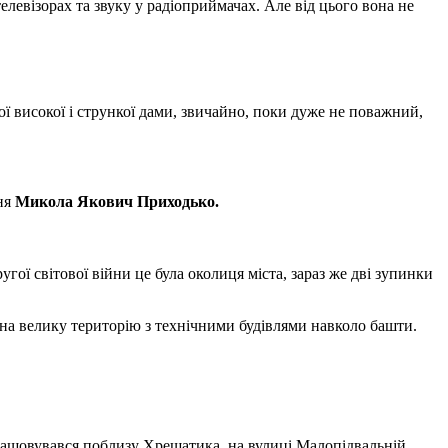
телевізорах та звуку у радіоприймачах. Але від цього вона не
ї високої і стрункої дами, звичайно, поки дуже не поважний,
ння
Микола Якович Приходько.
ої світової війни це була околиця міста, зараз же дві зупинки
 на велику територію з технічними будівлями навколо башти.
зташовувався поблизу Хрещатика, на вулиці Малопідвальній.