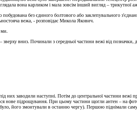
иглядала вона карликом і мала зовсім інший вигляд – трикутної а
 побудована без єдиного болтового або заклепувального з'єднанн
ностояча вежа, - розповідає Микола Якович.
 ми.
– зверху вниз. Починали з середньої частини вежі від позначки, д
ід них заводили наступні. Потім до центральної частини вежі пр
лося нове підрощування. При цьому частини щогли антен – на фото
е було, його змонтували в останню чергу). Першою піднімали саму