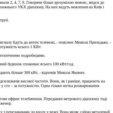
нали 2, 4, 7, 9. Говорячи більш зрозумілою мовою, звідси до
і нижнього УКХ діапазону. На них ведуть мовлення на Київ і
труб.
осигналу йдуть до антен телевежі, - пояснює Микола Приходько. -
отужність всього 1 КВт.
я технічними подробицями.
ртний будинок споживає всього 100 кВт/год.
дають більше 300 кВт, - відповів Микола Якович.
ідсилювачів високої частоти. Вони, як і раніше, працюють на
ів у сто – за потужністю. Одна тільки нитка розжарювання
гове ефірне телебачення. Передавачі метрового діапазону тоді
нженер.
нку з передавачами до входу у вежу. Вона являє собою металевий