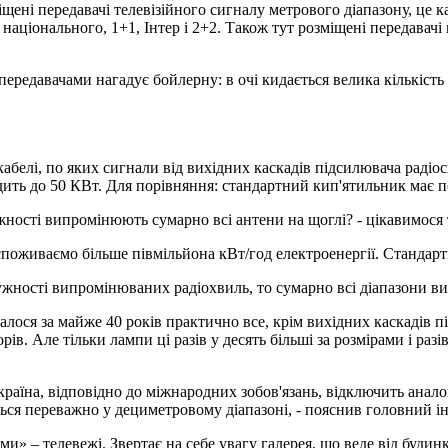
щені передавачі телевізійного сигналу метрового діапазону, це ка
національного, 1+1, Інтер і 2+2. Також тут розміщені передавач
передавачами нагадує бойлерну: в очі кидається велика кількість 
 кабелі, по яких сигнали від вихідних каскадів підсилювача раді
дить до 50 КВт. Для порівняння: стандартний кип'ятильник має п
ужності випромінюють сумарно всі антени на щоглі? - цікавимос
о споживаємо більше півмільйона кВт/год електроенергії. Станда
жності випромінюваних радіохвиль, то сумарно всі діапазони ви
лося за майже 40 років практично все, крім вихідних каскадів п
ів. Але тільки лампи ці разів у десять більші за розмірами і раз
країна, відповідно до міжнародних зобов'язань, відключить анало
ься переважно у дециметровому діапазоні, - пояснив головний і
ми» – телевежі. Звертає на себе увагу галерея, що веде від буди