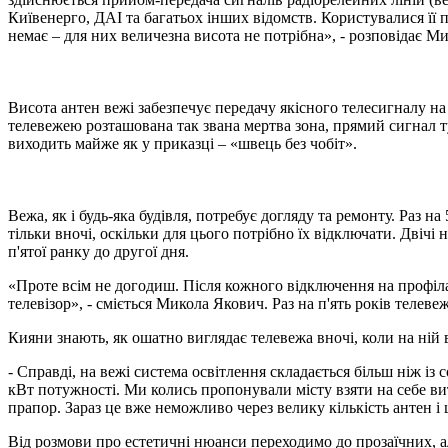
Київенерго, ДАІ та багатьох інших відомств. Користувалися її п
немає – для них величезна висота не потрібна», - розповідає М
Висота антен вежі забезпечує передачу якісного телесигналу на 
телевежею розташована так звана мертва зона, прямий сигнал ту
виходить майже як у приказці – «швець без чобіт».
Вежа, як і будь-яка будівля, потребує догляду та ремонту. Раз н
тільки вночі, оскільки для цього потрібно їх відключати. Двічі 
п'ятої ранку до другої дня.
«Проте всім не догодиш. Після кожного відключення на профілак
телевізор», - сміється Микола Якович. Раз на п'ять років телеве
Кияни знають, як ошатно виглядає телевежа вночі, коли на ній
- Справді, на вежі система освітлення складається більш ніж і
кВт потужності. Ми колись пропонували місту взяти на себе вит
прапор. Зараз це вже неможливо через велику кількість антен і 
Від розмови про естетичні нюанси переходимо до прозаїчних, ал