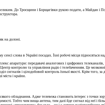
 великим. До Троєщини і Борщагівки рукою подати, а Майдан і Под
нструктора.
к на долоні.
енсі слова в Україні посадах. Їхні робочі місця підносяться над
плекс апаратури: передавачі аналогових і цифрових телеканалів,
 Центр контролю та управління радіо і телебаченням. Це мозкови
оділ сигналів і цілодобовий контроль їхньої якості. Крім того, з
і міста і країни.
 всякого обладнання. Адже телевежа становить інтерес з точки зор
сті. Тобто чим вища антена, тим далі йде сигнал від неї і більше
ичезні «прожектори» без скла – це і є антени радіорелейного зв'