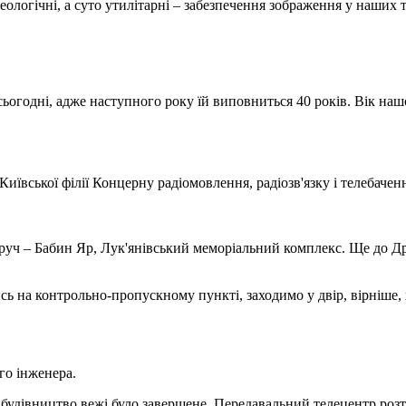
деологічні, а суто утилітарні – забезпечення зображення у наших 
ьогодні, адже наступного року їй виповниться 40 років. Вік нашо
Київської філії Концерну радіомовлення, радіозв'язку і телебаче
уч – Бабин Яр, Лук'янівський меморіальний комплекс. Ще до Друг
сь на контрольно-пропускному пункті, заходимо у двір, вірніше,
го інженера.
ли будівництво вежі було завершене. Передавальний телецентр ро