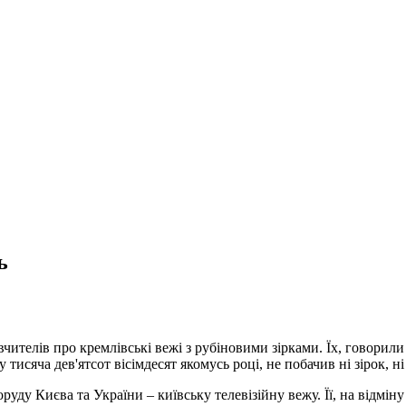
ь
 вчителів про кремлівські вежі з рубіновими зірками. Їх, говорил
тисяча дев'ятсот вісімдесят якомусь році, не побачив ні зірок, ні
уду Києва та України – київську телевізійну вежу. Її, на відміну