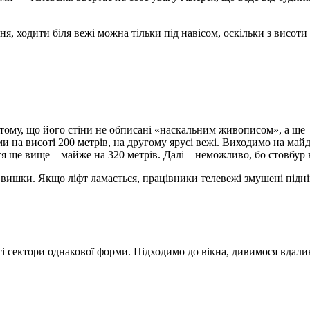
ння, ходити біля вежі можна тільки під навісом, оскільки з висот
 у тому, що його стіни не обписані «наскальним живописом», а ще
 ми на висоті 200 метрів, на другому ярусі вежі. Виходимо на ма
я ще вище – майже на 320 метрів. Далі – неможливо, бо стовбур в
 заввишки. Якщо ліфт ламається, працівники телевежі змушені підн
 всі сектори однакової форми. Підходимо до вікна, дивимося вдал