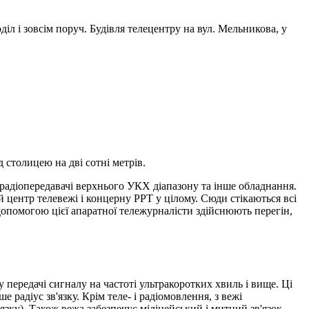
іл і зовсім поруч. Будівля телецентру на вул. Мельникова, у
 столицею на дві сотні метрів.
 радіопередавачі верхнього УКХ діапазону та інше обладнання.
й центр телевежі і концерну РРТ у цілому. Сюди стікаються всі
а допомогою цієї апаратної тележурналісти здійснюють перегін,
у передачі сигналу на частоті ультракоротких хвиль і вище. Ці
 радіус зв'язку. Крім теле- і радіомовлення, з вежі
язку). Також вежа забезпечує міліцейський і митний зв'язок,