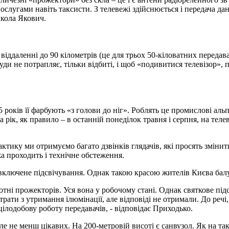
ослугами навіть таксисти. З телевежі здійснюється і передача да
икола Якович.
віддаленні до 90 кілометрів (це для трьох 50-кіловатних передав
ди не потрапляє, тільки відбиті, і щоб «подивитися телевізор», 
а 5 років її фарбують «з голови до ніг». Роблять це промислові а
на рік, як правило – в останній понеділок травня і серпня, на те
тику ми отримуємо багато дзвінків глядачів, які просять змінит
жа проходить і технічне обстеження.
 включене підсвічування. Однак такою красою жителів Києва балу
з сотні прожекторів. Уся вона у робочому стані. Однак святкове 
рати з утримання ілюмінації, але відповіді не отримали. До речі
цілодобову роботу передавачів, - відповідає Приходько.
е не менш цікавих. На 200-метровій висоті є санвузол. Як на та