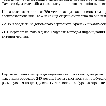
Там теж була телевізійна вежа, але у порівнянні з нинішньою в
Наша телевежа заввишки 380 метрів, але унікальна вона тим, що
електрозварювання. Це – найвища суцільнометалева зварна віль
- А як її зводили, за допомогою вертольота, крана? - цікавимося
- Ні. Вертоліт не було задіяно. Будували методом підрощування 
антенна частина.
Верхні частини конструкції піднімали на потужних домкратах, п
Так вишка зросла до 240 метрів. Потім з цієї позначки відбува
розміщувався по центру вежі (металевого стовбура, як зараз, н