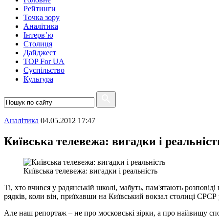
Рейтинги
Точка зору
Аналітика
Інтерв’ю
Столиця
Дайджест
TOP For UA
Суспiльство
Культура
Аналітика
04.05.2012 17:47
Київська телевежа: вигадки і реальніст
Київська телевежа: вигадки і реальність
Ті, хто вчився у радянській школі, мабуть, пам'ятають розповіді
рядків, коли він, приїхавши на Київський вокзал столиці СРСР у 
Але наш репортаж – не про московські зірки, а про найвищу спор