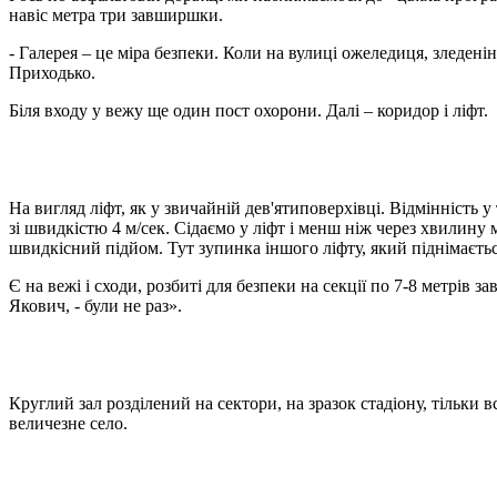
навіс метра три завширшки.
- Галерея – це міра безпеки. Коли на вулиці ожеледиця, зледені
Приходько.
Біля входу у вежу ще один пост охорони. Далі – коридор і ліфт.
На вигляд ліфт, як у звичайній дев'ятиповерхівці. Відмінність
зі швидкістю 4 м/сек. Сідаємо у ліфт і менш ніж через хвилину
швидкісний підйом. Тут зупинка іншого ліфту, який піднімаєтьс
Є на вежі і сходи, розбиті для безпеки на секції по 7-8 метрів
Якович, - були не раз».
Круглий зал розділений на сектори, на зразок стадіону, тільки
величезне село.