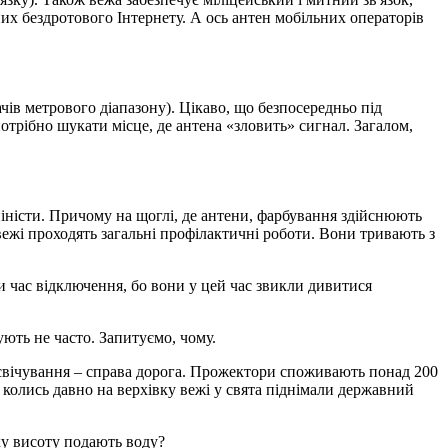
них бездротового Інтернету. А ось антен мобільних операторів
ачів метрового діапазону). Цікаво, що безпосередньо під
потрібно шукати місце, де антена «зловить» сигнал. Загалом,
льпіністи. Причому на щоглі, де антени, фарбування здійснюють
левежі проходять загальні профілактичні роботи. Вони тривають з
и час відключення, бо вони у цей час звикли дивитися
ють не часто. Запитуємо, чому.
підсвічування – справа дорога. Прожектори споживають понад 200
, колись давно на верхівку вежі у свята піднімали державний
ку висоту подають воду?