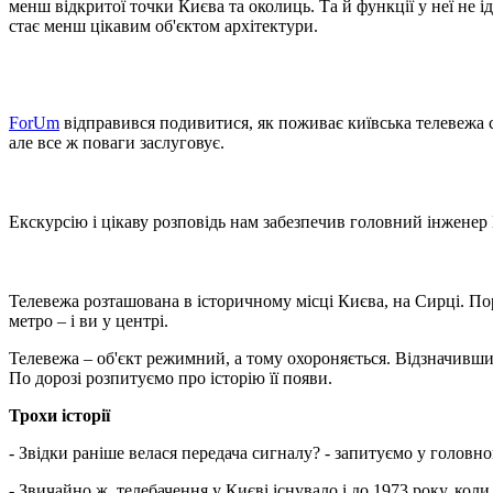
менш відкритої точки Києва та околиць. Та й функції у неї не і
стає менш цікавим об'єктом архітектури.
ForUm
відправився подивитися, як поживає київська телевежа с
але все ж поваги заслуговує.
Екскурсію і цікаву розповідь нам забезпечив головний інженер 
Телевежа розташована в історичному місці Києва, на Сирці. Пор
метро – і ви у центрі.
Телевежа – об'єкт режимний, а тому охороняється. Відзначивши
По дорозі розпитуємо про історію її появи.
Трохи історії
- Звідки раніше велася передача сигналу? - запитуємо у головно
- Звичайно ж, телебачення у Києві існувало і до 1973 року, ко