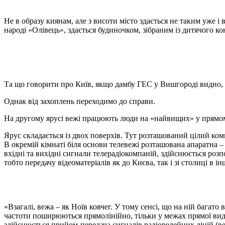
Не в образу киянам, але з висоти місто здається не таким уже і
народі «Олівець», здається будиночком, зібраним із дитячого ко
Та що говорити про Київ, якщо дамбу ГЕС у Вишгороді видно, я
Однак від захоплень переходимо до справи.
На другому ярусі вежі працюють люди на «найвищих» у прямому с
Ярус складається із двох поверхів. Тут розташований цілий ком
В окремій кімнаті біля основи телевежі розташована апаратна –
вхідні та вихідні сигнали телерадіокомпаній, здійснюється розп
тобто передачу відеоматеріалів як до Києва, так і зі столиці в інш
«Взагалі, вежа – як Ноїв ковчег. У тому сенсі, що на ній багато
частоти поширюються прямолінійно, тільки у межах прямої видимо
здійснюється прийом-передача сигналів радіорелейних ліній (вел