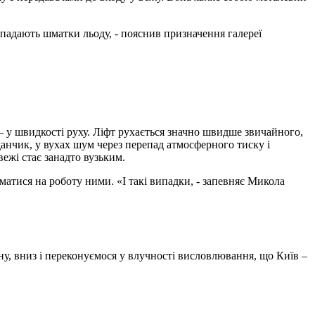
и падають шматки льоду, - пояснив призначення галереї
 – у швидкості руху. Ліфт рухається значно швидше звичайного,
йданчик, у вухах шум через перепад атмосферного тиску і
ежі стає занадто вузьким.
іматися на роботу ними. «І такі випадки, - запевняє Микола
ину, вниз і переконуємося у влучності висловлювання, що Київ –